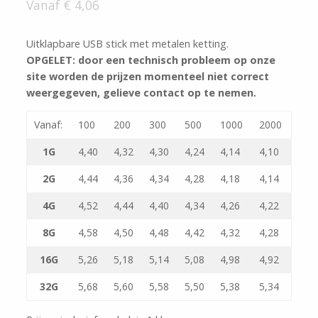
Vanaf € 4,06
Uitklapbare USB stick met metalen ketting.
OPGELET: door een technisch probleem op onze
site worden de prijzen momenteel niet correct
weergegeven, gelieve contact op te nemen.
Vanaf:
100
200
300
500
1000
2000
1G
4,40
4,32
4,30
4,24
4,14
4,10
2G
4,44
4,36
4,34
4,28
4,18
4,14
4G
4,52
4,44
4,40
4,34
4,26
4,22
8G
4,58
4,50
4,48
4,42
4,32
4,28
16G
5,26
5,18
5,14
5,08
4,98
4,92
32G
5,68
5,60
5,58
5,50
5,38
5,34