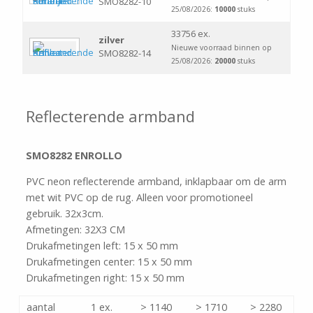
SMO8282-10
25/08/2026:
10000
stuks
33756 ex.
zilver
Nieuwe voorraad binnen op
SMO8282-14
25/08/2026:
20000
stuks
Reflecterende armband
SMO8282 ENROLLO
PVC neon reflecterende armband, inklapbaar om de arm
met wit PVC op de rug. Alleen voor promotioneel
gebruik. 32x3cm.
Afmetingen: 32X3 CM
Drukafmetingen left: 15 x 50 mm
Drukafmetingen center: 15 x 50 mm
Drukafmetingen right: 15 x 50 mm
aantal
1 ex.
> 1140
> 1710
> 2280